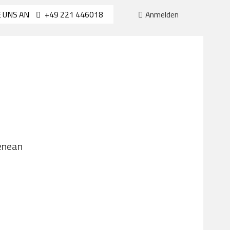
E UNS AN
+49 221 446018
Anmelden
PAGES
PORTFOLIO
CONTACT
Aenean